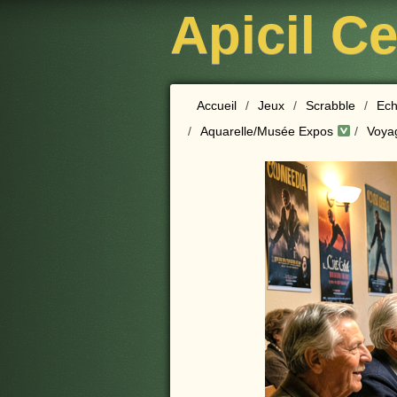
Apicil C
Accueil
/
Jeux
/
Scrabble
/
Ech
/
Aquarelle/Musée Expos
/
Voya