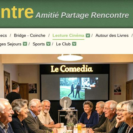
entre
Amitié Partage Rencontre
ecs
/
Bridge - Coinche
/
Lecture Cinéma
/
Autour des Livres
/
ges Sejours
/
Sports
/
Le Club