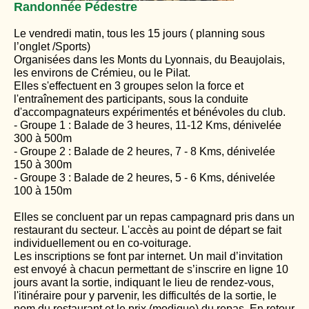
Randonnée Pédestre
Le vendredi matin, tous les 15 jours ( planning sous
l’onglet /Sports)
Organisées dans les Monts du Lyonnais, du Beaujolais,
les environs de Crémieu, ou le Pilat.
Elles s'effectuent en 3 groupes selon la force et
l'entraînement des participants, sous la conduite
d'accompagnateurs expérimentés et bénévoles du club.
- Groupe 1 : Balade de 3 heures, 11-12 Kms, dénivelée
300 à 500m
- Groupe 2 : Balade de 2 heures, 7 - 8 Kms, dénivelée
150 à 300m
- Groupe 3 : Balade de 2 heures, 5 - 6 Kms, dénivelée
100 à 150m
Elles se concluent par un repas campagnard pris dans un
restaurant du secteur. L'accès au point de départ se fait
individuellement ou en co-voiturage.
Les inscriptions se font par internet. Un mail d’invitation
est envoyé à chacun permettant de s’inscrire en ligne 10
jours avant la sortie, indiquant le lieu de rendez-vous,
l'itinéraire pour y parvenir, les difficultés de la sortie, le
nom du restaurant et le prix (modique) du repas. En retour