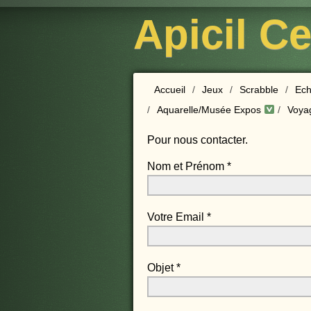
Apicil C
Accueil
/
Jeux
/
Scrabble
/
Ech
/
Aquarelle/Musée Expos
/
Voya
Pour nous contacter.
Nom et Prénom
*
Votre Email
*
Objet
*