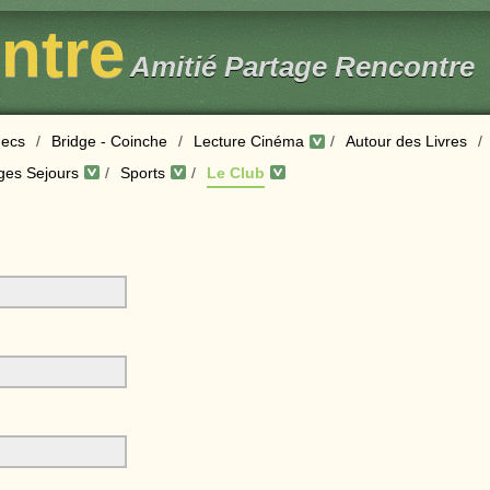
entre
Amitié Partage Rencontre
ecs
/
Bridge - Coinche
/
Lecture Cinéma
/
Autour des Livres
/
ges Sejours
/
Sports
/
Le Club