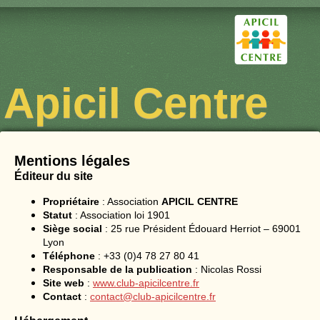
Apicil Centre
Mentions légales
Éditeur du site
Propriétaire
: Association
APICIL CENTRE
Statut
: Association loi 1901
Siège social
: 25 rue Président Édouard Herriot – 69001
Lyon
Téléphone
: +33 (0)4 78 27 80 41
Responsable de la publication
: Nicolas Rossi
Site web
:
www.club-apicilcentre.fr
Contact
:
contact@club-apicilcentre.fr