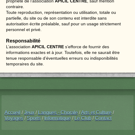
propriété de l’association
APICIL CENTRE
, sauf mention
contraire.
Toute reproduction, représentation ou utilisation, totale ou
partielle, du site ou de son contenu est interdite sans
autorisation écrite préalable, sauf pour un usage strictement
personnel et privé.
Responsabilité
L’association
APICIL CENTRE
s’efforce de fournir des
informations exactes et à jour. Toutefois, elle ne saurait être
tenue responsable d’éventuelles erreurs ou indisponibilités
temporaires du site.
Accueil
/
Jeux
/
Langues - Chorale
/
Arts et Culture
/
Voyages
/
Sports
/
Informatique
/
Le Club
/
Contact