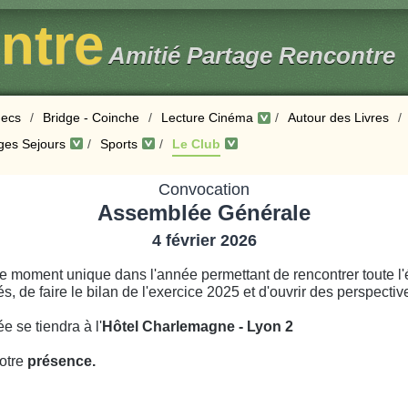
entre
Amitié Partage Rencontre
ecs
/
Bridge - Coinche
/
Lecture Cinéma
/
Autour des Livres
/
ges Sejours
/
Sports
/
Le Club
Convocation
Assemblée Générale
4 février 2026
e moment unique dans l'année permettant de rencontrer toute l
, de faire le bilan de l'exercice 2025 et d'ouvrir des perspecti
 se tiendra à l'
Hôtel Charlemagne - Lyon 2
votre
présence.