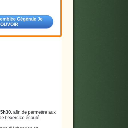
ssemblée Gégérale Je
POUVOIR
15h30
, afin de permettre aux
e l’exercice écoulé.