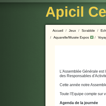
Apicil C
Accueil
/
Jeux
/
Scrabble
/
Ech
/
Aquarelle/Musée Expos
/
Voya
L'Assemblée Générale est l
des Responsables d'Activités
Cette année notre Assemblée
Toute l'Equipe compte sur 
Agenda de la journée