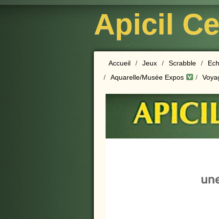
Apicil C
Accueil
/
Jeux
/
Scrabble
/
Ech
/
Aquarelle/Musée Expos
/
Voya