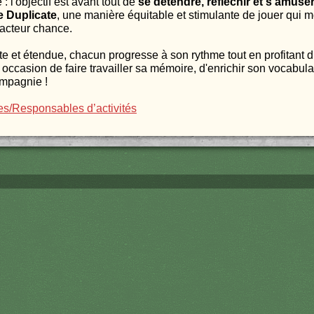
: l'objectif est avant tout de
se détendre, réfléchir et s'amuse
e Duplicate
, une manière équitable et stimulante de jouer qui me
facteur chance.
 et étendue, chacun progresse à son rythme tout en profitant du
 occasion de faire travailler sa mémoire, d'enrichir son vocabula
mpagnie !
/Responsables d’activités