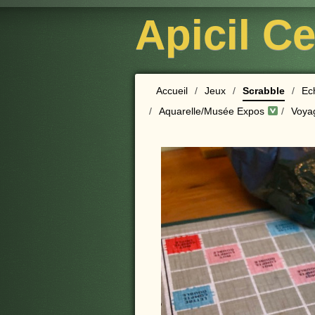
Apicil C
Accueil
/
Jeux
/
Scrabble
/
Ec
/
Aquarelle/Musée Expos
/
Voya