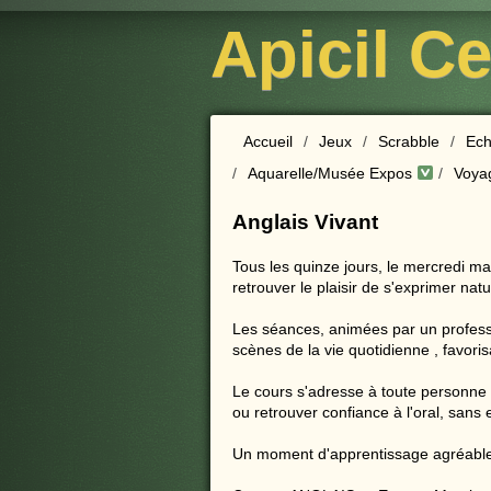
Apicil C
Accueil
/
Jeux
/
Scrabble
/
Ech
/
Aquarelle/Musée Expos
/
Voya
Anglais Vivant
Tous les quinze jours, le mercredi ma
retrouver le plaisir de s'exprimer nat
Les séances, animées par un profess
scènes de la vie quotidienne , favori
Le cours s'adresse à toute personne a
ou retrouver confiance à l'oral, sans
Un moment d'apprentissage agréable 