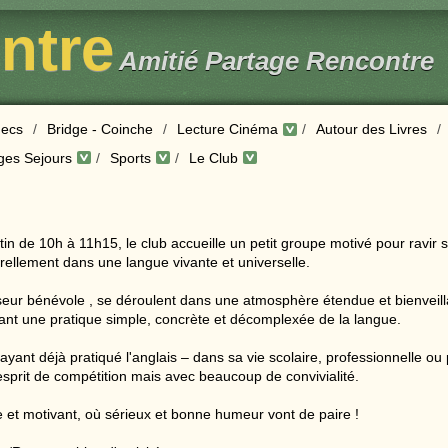
entre
Amitié Partage Rencontre
ecs
/
Bridge - Coinche
/
Lecture Cinéma
/
Autour des Livres
/
ges Sejours
/
Sports
/
Le Club
tin de 10h à 11h15, le club accueille un petit groupe motivé pour ravir
urellement dans une langue vivante et universelle.
eur bénévole , se déroulent dans une atmosphère étendue et bienveill
sant une pratique simple, concrète et décomplexée de la langue.
yant déjà pratiqué l'anglais – dans sa vie scolaire, professionnelle ou 
 esprit de compétition mais avec beaucoup de convivialité.
et motivant, où sérieux et bonne humeur vont de paire !