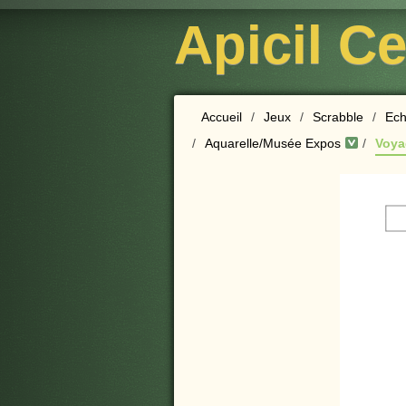
Apicil C
Accueil
/
Jeux
/
Scrabble
/
Ech
/
Aquarelle/Musée Expos
/
Voya