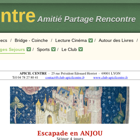
entre
Amitié Partage Rencontre
ecs
/
Bridge - Coinche
/
Lecture Cinéma
/
Autour des Livres
/
ges Sejours
/
Sports
/
Le Club